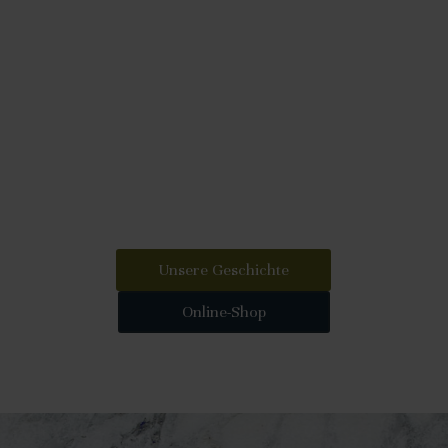
Der Weinkeller Papillon ist die Geschichte einer
Familie, die seit drei Generationen drei Hektar
Weinberge in der beliebten Region Salgesch
bewirtschaftet.
Im Zuge der Weiterentwicklung der Weinkellerei
wurden neue Rebsorten angepflanzt die Sie heute
in unserem Online-Shop finden.
Diese Geschichte und die Weine, die aus einer
Mischung aus Tradition und Innovation entstanden
sind, möchten wir Ihnen hier vorstellen.
Unsere Geschichte
Online-Shop