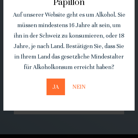
Papillon
Merlot, Gamaret, Syrah und Pinot
noir. Eine lange Reifezeit bei kleinem
Auf unserer Website geht es um Alkohol. Sie
Ertrag, eine sorgfältige Arbeit und
müssen mindestens 16 Jahre alt sein, um
Auslese im Rebberg ergibt
ihn in der Schweiz zu konsumieren, oder 18
kerngesunde und konzentrierte
Jahre, je nach Land. Bestätigen Sie, dass Sie
Trauben als Basis für diesen
in Ihrem Land das gesetzliche Mindestalter
tiefgründigen Rotwein.
für Alkoholkonsum erreicht haben?
JA
NEIN
Alle unsere Weine