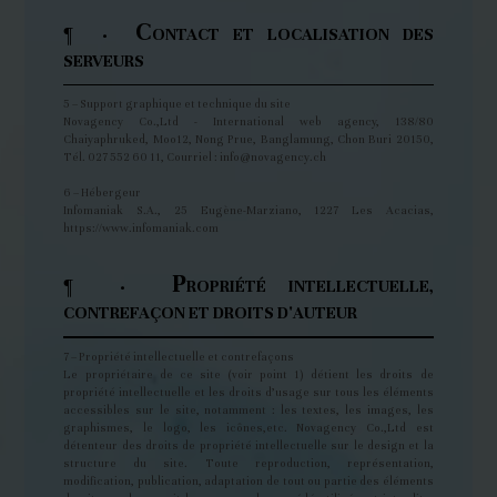
C
¶ ·
ONTACT ET LOCALISATION DES
SERVEURS
5 – Support graphique et technique du site
Novagency Co.,Ltd - International web agency, 138/80
Chaiyaphruked, Moo12, Nong Prue, Banglamung, Chon Buri 20150,
Tél. 027 552 60 11, Courriel : info@novagency.ch
6 – Hébergeur
Infomaniak S.A., 25 Eugène-Marziano, 1227 Les Acacias,
https://www.infomaniak.com
P
¶ ·
ROPRIÉTÉ INTELLECTUELLE,
CONTREFAÇON ET DROITS D'AUTEUR
7 – Propriété intellectuelle et contrefaçons
Le propriétaire de ce site (voir point 1) détient les droits de
propriété intellectuelle et les droits d’usage sur tous les éléments
accessibles sur le site, notamment : les textes, les images, les
graphismes, le logo, les icônes,etc. Novagency Co.,Ltd est
détenteur des droits de propriété intellectuelle sur le design et la
structure du site. Toute reproduction, représentation,
modification, publication, adaptation de tout ou partie des éléments