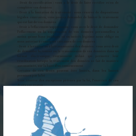
- Droit de rectification : vous a le droit de faire rectifier et/ou de
compléter vos données
- Droit à la limitation du traitement : sous réserve de dispositions
légales contraires, vous pouvez demander de limiter le traitement
qui est fait de vos données
- Droit à l'effacement/suppression : vous avez le droit de demander
l’effacement ou la suppression de vos données personnelles à
moins qu'une base juridique ou un intérêt légitime nous oblige ou
nous autorise à conserver certaines de ces données
- Droit à la remise ou à la transmission des données : vous avez droit
de demander la remise ou la transmission de vos données dans un
format électronique couramment utilisé qui permette leur
réutilisation lorsque le traitement des données se fait de manière
automatisée, sur la base d’un consentement
Certains de ces droits peuvent être limités, dans les limites
permises par la loi
Sous réserve des exceptions prévues par la loi, l’exercice de ces
droits est gratuit
Les demandes relatives à l’exercice de vos droits doivent être
communiquées au responsable du traitement des données (défini
par le propriétaire du site), à défaut au propriétaire du site (voir
article 1)
P
¶ ·
ROTECTION DES DONNÉES