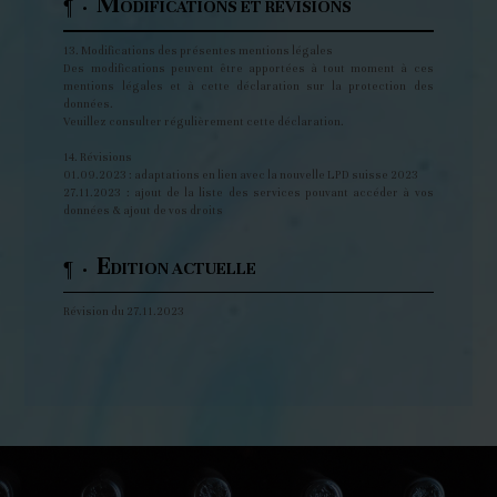
M
¶ ·
ODIFICATIONS ET RÉVISIONS
13. Modifications des présentes mentions légales
Des modifications peuvent être apportées à tout moment à ces
mentions légales et à cette déclaration sur la protection des
données.
Veuillez consulter régulièrement cette déclaration.
14. Révisions
01.09.2023 : adaptations en lien avec la nouvelle LPD suisse 2023
27.11.2023 : ajout de la liste des services pouvant accéder à vos
données & ajout de vos droits
E
¶ ·
DITION ACTUELLE
Révision du 27.11.2023