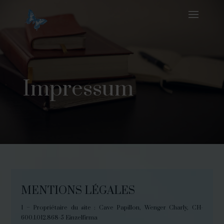
Impressum
MENTIONS LÉGALES
1 – Propriétaire du site : Cave Papillon, Wenger Charly, CH-
600.1.012.868-5 Einzelfirma