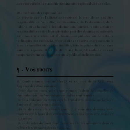
En conséquence ils n’assumeront aucune responsabilité de ce fait.
10 – Exclusion de responsabilité
Le propriétaire et l’éditeur se réservent le droit de ne pas être
responsable de l’actualité, de l’exactitude, de l’exhaustivité, de la
fiabilité ou de la qualité des informations fournies. Toute action en
responsabilité contre le propriétaire pour des dommages matériels
ou immatériels résultant d’informations publiées ou de défauts
techniques est exclue. Le propriétaire se réserve expressément le
droit de modifier ou de faire modifier, tout ou partie du site, sans
annonce séparée. Il en va de même lorsqu’il souhaite cesser
temporairement ou définitivement la publication de son site.
V
¶ ·
OS DROITS
11. Conformément aux articles25 et suivants de la LPD, vous
disposez des droit suivants :
- Droit d'accès : vous avez à tout moment le droit de connaître en
particulier quelles données personnelles sont traitées
- Droit à l’information : vous avez le droit d’être informé sur la façon
dont vos données sont utilisées
- Droit de retirer le consentement : lorsque des données sont
traitées sur la base d’un consentement, celui-ci peut être retiré en
tout temps
- Droit de refus de traitement : vous avez à tout moment le droit de
refuser le traitement de vos données