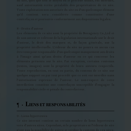
du site, quel que soit le moyen ou le procédé utilisé, est interdite,
sauf autorisation écrite préalable des propriétaires de ce site.
Toute exploitation non autorisée du site ou d’un quelconque élément
qu’il contient sera considérée comme constitutive d’une
contrefaçon et poursuivie conformément aux dispositions légales.
8 – Droits d’auteur
Les éléments de ce site sont la propriété de Novagency Co.,Ltd et
de son auteur et relèvent de la législation internationale sur le droit
d’auteur, le droit des marques et, de façon générale, sur la
propriété intellectuelle. L’éditeur du site ne pourra en aucun cas
être tenu pour responsable d’un quelconque manquement aux droits
à l’image ainsi qu’aux droits d’auteur en ce qui concerne les
éléments présents sur le site. Par exception, certains contenus
(textes, images) sont la propriété de leurs auteurs respectifs.
Toute reproduction, en tout ou partie, du contenu de ce site sur
quelque support ou par tout procédé que ce soit est interdite sans
l’autorisation expresse de l’auteur. Le non-respect de cette
interdiction constitue une contrefaçon susceptible d’engager la
responsabilité civile et pénale du contrefacteur.
L
¶ ·
IENS ET RESPONSABILITÉS
9 – Liens hypertextes
Ce site internet contient un certain nombre de liens hypertextes
vers d’autres sites. Cependant, ni le propriétaire ni l’éditeur de site
n’ont pas la possibilité de suivre et vérifier le contenu de ces sites.