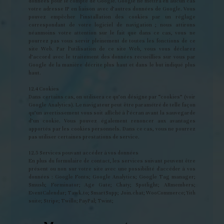
données pour le compte de Google. Google ne mettra en aucun cas
votre adresse IP en liaison avec d’autres données de Google. Vous
pouvez empêcher l’installation des cookies par un réglage
correspondant de votre logiciel de navigation ; nous attirons
néanmoins votre attention sur le fait que dans ce cas, vous ne
pourrez pas vous servir pleinement de toutes les fonctions de ce
site Web. Par l’utilisation de ce site Web, vous vous déclarez
d’accord avec le traitement des données recueillies sur vous par
Google de la manière décrite plus haut et dans le but indiqué plus
haut.
12.4 Cookies
Dans certains cas, on utilisera ce qu’on désigne par “cookies” (voir
Google Analytics). Le navigateur peut être paramétré de telle façon
qu’un avertissement vous soit affiché à l’écran avant la sauvegarde
d’un cookie. Vous pouvez également renoncer aux avantages
apportés par les cookies personnels. Dans ce cas, vous ne pourrez
pas utiliser certaines prestations de service.
12.5 Services pouvant accéder à vos données
En plus du formulaire de contact, les services suivant peuvent être
présent ou non sur votre site avec une possibilité d'accéder à vos
données : Google Fonts; Google Analytics; Google Tag manager;
Smush; Forminator; Age Gate; Chaty; Spotlight; ARmembers;
EventCalendar; Tawk.to; SmartSupp; Join.chat; WooCommerce; Yith
suite; Stripe; Twillo; PayPal; Twint;