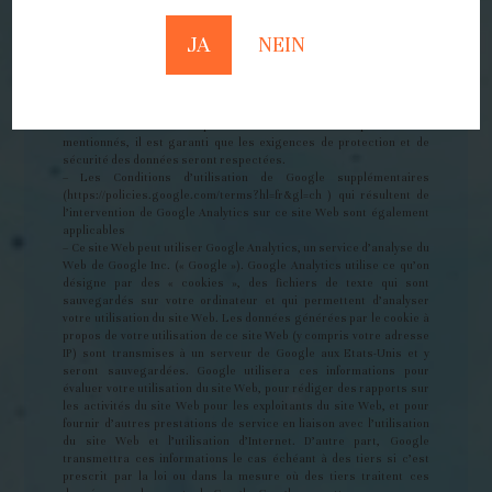
12.3 Retransmission d’informations : aucune retransmission
Les données susmentionnées ne seront ni vendues, ni partagées
avec des tiers. Exceptions : Prestataire de services externes qui
JA
NEIN
traitent pour notre compte les données absolument nécessaires
pour cela. Il s’agit là en particulier des prestataires de service
suivants :
– Google Inc. (Google Analytics, statistiques d’accès) :
Conformément aux Politiques de confidentialité des prestataires
mentionnés, il est garanti que les exigences de protection et de
sécurité des données seront respectées.
– Les Conditions d’utilisation de Google supplémentaires
(https://policies.google.com/terms?hl=fr&gl=ch ) qui résultent de
l’intervention de Google Analytics sur ce site Web sont également
applicables
– Ce site Web peut utiliser Google Analytics, un service d’analyse du
Web de Google Inc. (« Google »). Google Analytics utilise ce qu’on
désigne par des « cookies », des fichiers de texte qui sont
sauvegardés sur votre ordinateur et qui permettent d’analyser
votre utilisation du site Web. Les données générées par le cookie à
propos de votre utilisation de ce site Web (y compris votre adresse
IP) sont transmises à un serveur de Google aux Etats-Unis et y
seront sauvegardées. Google utilisera ces informations pour
évaluer votre utilisation du site Web, pour rédiger des rapports sur
les activités du site Web pour les exploitants du site Web, et pour
fournir d’autres prestations de service en liaison avec l’utilisation
du site Web et l’utilisation d’Internet. D’autre part, Google
transmettra ces informations le cas échéant à des tiers si c’est
prescrit par la loi ou dans la mesure où des tiers traitent ces