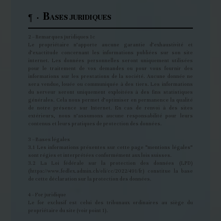
B
¶ ·
ASES JURIDIQUES
2 – Remarques juridiques 1c
Le propriétaire n’apporte aucune garantie d’exhaustivité et
d’exactitude concernant les informations publiées sur son site
internet. Les données personnelles seront uniquement utilisées
pour le traitement de vos demandes ou pour vous fournir des
informations sur les prestations de la société. Aucune donnée ne
sera vendue, louée ou communiquée à des tiers. Les informations
du serveur seront uniquement exploitées à des fins statistiques
générales. Cela nous permet d’optimiser en permanence la qualité
de notre présence sur Internet. En cas de renvoi à des sites
extérieurs, nous n’assumons aucune responsabilité pour leurs
contenus et leurs pratiques de protection des données.
3 – Bases légales
3.1 Les informations présentes sur cette page “mentions légales”
sont régies et interprétées conformément aux lois suisses.
3.2 La Loi fédérale sur la protection des données (LPD)
(https://www.fedlex.admin.ch/eli/cc/2022/491/fr) constitue la base
de cette déclaration sur la protection des données.
4 – For juridique
Le for exclusif est celui des tribunaux ordinaires au siège du
propriétaire du site (voir point 1).