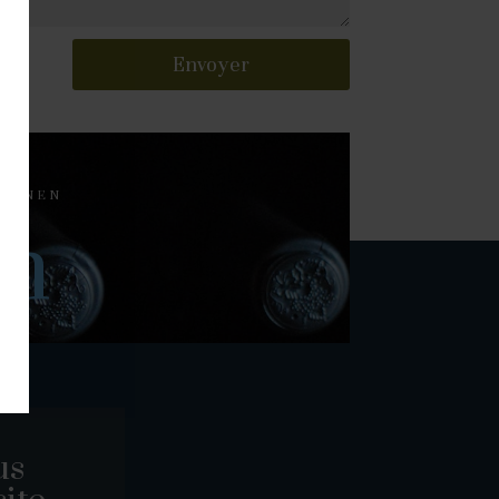
Envoyer
QUENEN
on
us