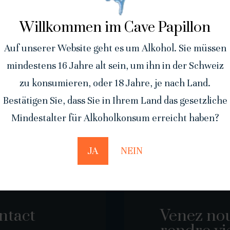
Willkommen im Cave Papillon
Alternative:
Auf unserer Website geht es um Alkohol. Sie müssen
mindestens 16 Jahre alt sein, um ihn in der Schweiz
zu konsumieren, oder 18 Jahre, je nach Land.
ULTURE - VINIFICATION PROPRE - TRADITION - SAL
Bestätigen Sie, dass Sie in Ihrem Land das gesetzliche
ave Papill
Mindestalter für Alkoholkonsum erreicht haben?
JA
NEIN
Wenger Charly
ntact
Venez no