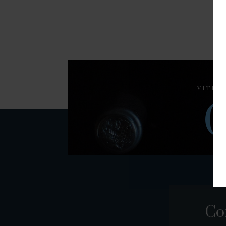
VITIC
C
Co