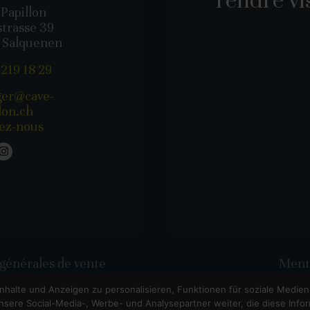
rendre vi
Papillon
strasse 39
 Salquenen
 219 18 29
er@cave-
lon.ch
vez-nous
générales de vente
Menti
nhalte und Anzeigen zu personalisieren, Funktionen für soziale Medie
COPYRIGHT © 2022-
2026 - CAVE PAPILLON - SALGESH VS | SITE CRÉÉ PAR
NOVAGENCY.CH
sere Social-Media-, Werbe- und Analysepartner weiter, die diese Infor