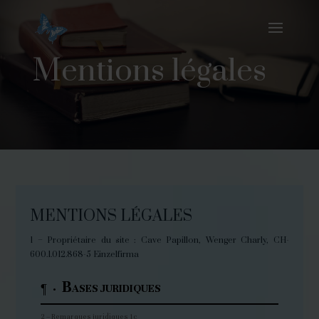
Mentions légales
MENTIONS LÉGALES
1 – Propriétaire du site : Cave Papillon, Wenger Charly, CH-
600.1.012.868-5 Einzelfirma
B
¶ ·
ASES JURIDIQUES
2 – Remarques juridiques 1c