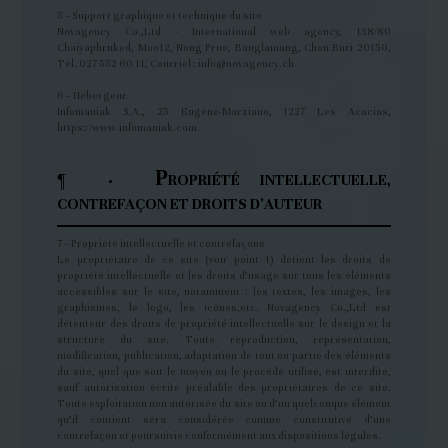
5 – Support graphique et technique du site
Novagency Co.,Ltd - International web agency, 138/80
Chaiyaphruked, Moo12, Nong Prue, Banglamung, Chon Buri 20150,
Tél. 027 552 60 11, Courriel : info@novagency.ch
6 – Hébergeur
Infomaniak S.A., 25 Eugène-Marziano, 1227 Les Acacias,
https://www.infomaniak.com
P
¶ ·
ROPRIÉTÉ INTELLECTUELLE,
CONTREFAÇON ET DROITS D'AUTEUR
7 – Propriété intellectuelle et contrefaçons
Le propriétaire de ce site (voir point 1) détient les droits de
propriété intellectuelle et les droits d’usage sur tous les éléments
accessibles sur le site, notamment : les textes, les images, les
graphismes, le logo, les icônes,etc. Novagency Co.,Ltd est
détenteur des droits de propriété intellectuelle sur le design et la
structure du site. Toute reproduction, représentation,
modification, publication, adaptation de tout ou partie des éléments
du site, quel que soit le moyen ou le procédé utilisé, est interdite,
sauf autorisation écrite préalable des propriétaires de ce site.
Toute exploitation non autorisée du site ou d’un quelconque élément
qu’il contient sera considérée comme constitutive d’une
contrefaçon et poursuivie conformément aux dispositions légales.