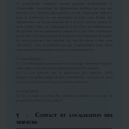
Le propriétaire n’apporte aucune garantie d’exhaustivité et
d’exactitude concernant les informations publiées sur son site
internet. Les données personnelles seront uniquement utilisées
pour le traitement de vos demandes ou pour vous fournir des
informations sur les prestations de la société. Aucune donnée ne
sera vendue, louée ou communiquée à des tiers. Les informations
du serveur seront uniquement exploitées à des fins statistiques
générales. Cela nous permet d’optimiser en permanence la qualité
de notre présence sur Internet. En cas de renvoi à des sites
extérieurs, nous n’assumons aucune responsabilité pour leurs
contenus et leurs pratiques de protection des données.
3 – Bases légales
3.1 Les informations présentes sur cette page “mentions légales”
sont régies et interprétées conformément aux lois suisses.
3.2 La Loi fédérale sur la protection des données (LPD)
(https://www.fedlex.admin.ch/eli/cc/2022/491/fr) constitue la base
de cette déclaration sur la protection des données.
4 – For juridique
Le for exclusif est celui des tribunaux ordinaires au siège du
propriétaire du site (voir point 1).
C
¶ ·
ONTACT ET LOCALISATION DES
SERVEURS