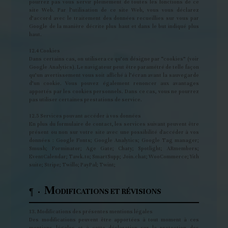
pourrez pas vous servir pleinement de toutes les fonctions de ce
site Web. Par l’utilisation de ce site Web, vous vous déclarez
d’accord avec le traitement des données recueillies sur vous par
Google de la manière décrite plus haut et dans le but indiqué plus
haut.
12.4 Cookies
Dans certains cas, on utilisera ce qu’on désigne par “cookies” (voir
Google Analytics). Le navigateur peut être paramétré de telle façon
qu’un avertissement vous soit affiché à l’écran avant la sauvegarde
d’un cookie. Vous pouvez également renoncer aux avantages
apportés par les cookies personnels. Dans ce cas, vous ne pourrez
pas utiliser certaines prestations de service.
12.5 Services pouvant accéder à vos données
En plus du formulaire de contact, les services suivant peuvent être
présent ou non sur votre site avec une possibilité d'accéder à vos
données : Google Fonts; Google Analytics; Google Tag manager;
Smush; Forminator; Age Gate; Chaty; Spotlight; ARmembers;
EventCalendar; Tawk.to; SmartSupp; Join.chat; WooCommerce; Yith
suite; Stripe; Twillo; PayPal; Twint;
M
¶ ·
ODIFICATIONS ET RÉVISIONS
13. Modifications des présentes mentions légales
Des modifications peuvent être apportées à tout moment à ces
mentions légales et à cette déclaration sur la protection des