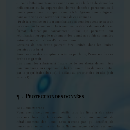
- Droit à l'effacement/suppression : vous avez le droit de demander
l’effacement ou la suppression de vos données personnelles à
moins qu'une base juridique ou un intérêt légitime nous oblige ou
nous autorise à conserver certaines de ces données
- Droit à la remise ou à la transmission des données : vous avez droit
de demander la remise ou la transmission de vos données dans un
format électronique couramment utilisé qui permette leur
réutilisation lorsque le traitement des données se fait de manière
automatisée, sur la base d’un consentement
Certains de ces droits peuvent être limités, dans les limites
permises par la loi
Sous réserve des exceptions prévues par la loi, l’exercice de ces
droits est gratuit
Les demandes relatives à l’exercice de vos droits doivent être
communiquées au responsable du traitement des données (défini
par le propriétaire du site), à défaut au propriétaire du site (voir
article 1)
P
¶ ·
ROTECTION DES DONNÉES
12.1 Liens externes
Nous avons soigneusement vérifié tous les liens à des sites
externes lors de la création de ce site. Au moment de
l’établissement des liens, nous n’avons pas pu identifier de
contenus en infraction avec la loi. Néanmoins, nous n’avons aucune