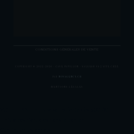
CONDITIONS GÉNÉRALES DE VENTE
COPYRIGHT © 2022-
2026 - CAVE PAPILLON - SALGESH VS | SITE CRÉÉ
PAR
NOVAGENCY.CH
MENTIONS LÉGALES
VOTRE PANIER (livraison offerte dès 500.-)
0
Il n'y a pas d'articles dans le panier !
Continuer les achats