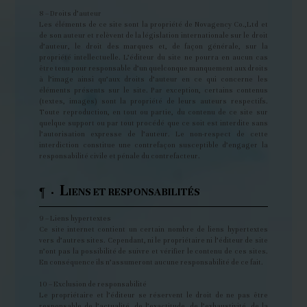
8 – Droits d’auteur
Les éléments de ce site sont la propriété de Novagency Co.,Ltd et
de son auteur et relèvent de la législation internationale sur le droit
d’auteur, le droit des marques et, de façon générale, sur la
propriété intellectuelle. L’éditeur du site ne pourra en aucun cas
être tenu pour responsable d’un quelconque manquement aux droits
à l’image ainsi qu’aux droits d’auteur en ce qui concerne les
éléments présents sur le site. Par exception, certains contenus
(textes, images) sont la propriété de leurs auteurs respectifs.
Toute reproduction, en tout ou partie, du contenu de ce site sur
quelque support ou par tout procédé que ce soit est interdite sans
l’autorisation expresse de l’auteur. Le non-respect de cette
interdiction constitue une contrefaçon susceptible d’engager la
responsabilité civile et pénale du contrefacteur.
L
¶ ·
IENS ET RESPONSABILITÉS
9 – Liens hypertextes
Ce site internet contient un certain nombre de liens hypertextes
vers d’autres sites. Cependant, ni le propriétaire ni l’éditeur de site
n’ont pas la possibilité de suivre et vérifier le contenu de ces sites.
En conséquence ils n’assumeront aucune responsabilité de ce fait.
10 – Exclusion de responsabilité
Le propriétaire et l’éditeur se réservent le droit de ne pas être
responsable de l’actualité, de l’exactitude, de l’exhaustivité, de la