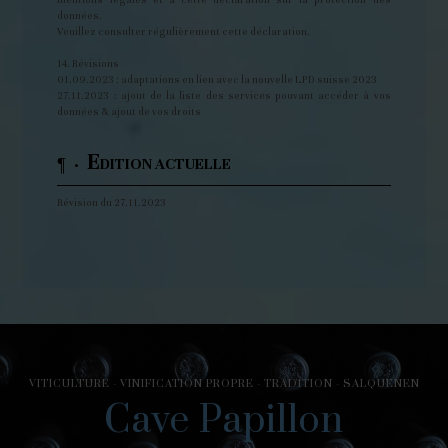
données.
Veuillez consulter régulièrement cette déclaration.
14. Révisions
01.09.2023 : adaptations en lien avec la nouvelle LPD suisse 2023
27.11.2023 : ajout de la liste des services pouvant accéder à vos
données & ajout de vos droits
E
¶ ·
DITION ACTUELLE
Révision du 27.11.2023
VITICULTURE - VINIFICATION PROPRE - TRADITION - SALQUENEN
Cave Papillon