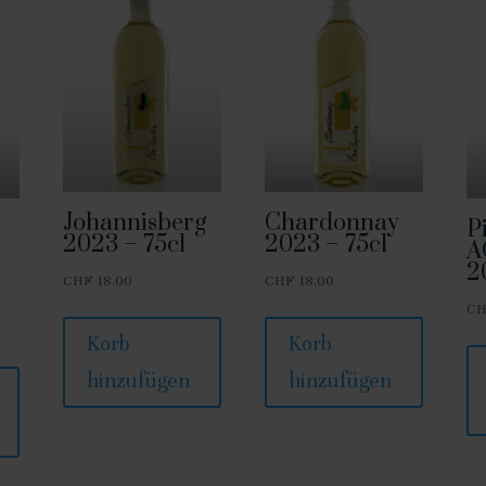
Johannisberg
Chardonnay
P
2023 – 75cl
2023 – 75cl
A
2
CHF
18.00
CHF
18.00
C
Korb
Korb
hinzufügen
hinzufügen