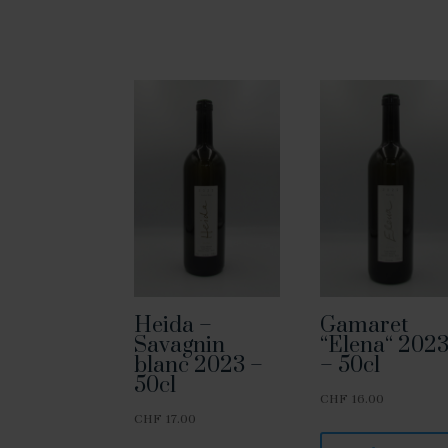
Heida –
Gamaret
Savagnin
“Elena“ 202
blanc 2023 –
– 50cl
50cl
CHF
16.00
CHF
17.00