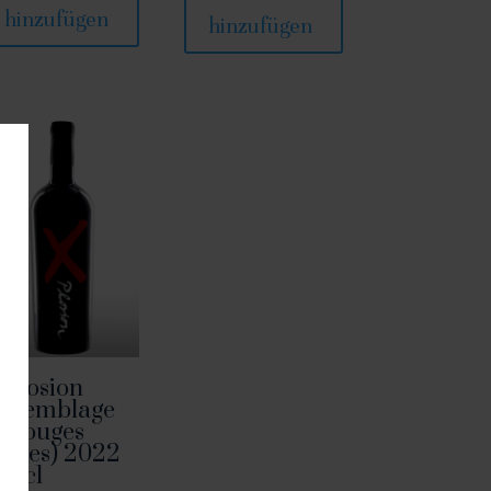
hinzufügen
hinzufügen
-Plosion
Assemblage
e rouges
obles) 2022
 75cl