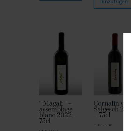
hinzufügen
“ Magali “ –
Cornalin vo
assemblage
Salgesch 20
blanc 2022 –
– 75cl
75cl
CHF
25.00