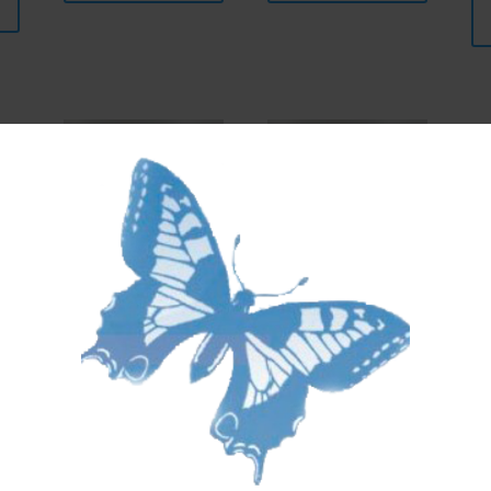
n
Syrah von
“ Magali “ –
X
23
Salgesch 2021
assemblage
(
– 75cl
rouge 2022 –
d
75cl
n
CHF
26.00
–