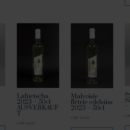
S
Lafnetscha
Malvoisie
3
S
2023 – 50cl
flétrie edelsüss
–
AUSVERKAUF
2023 – 50cl
T
C
CHF
20.00
CHF
16.00