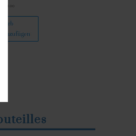
HF
38.00
Korb
hinzufügen
outeilles