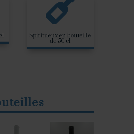

cl
Spiritueux en bouteille
de 50 cl
outeilles