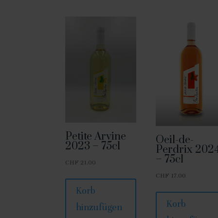
Petite Arvine
Oeil-de-
2023 – 75cl
Perdrix 202
– 75cl
CHF
21.00
CHF
17.00
Korb
Korb
hinzufügen