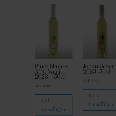
Pinot blanc –
Johannisber
AOC Valais
2023 -50cl
2023 – 50cl
CHF
13.00
CHF
13.00
Korb
Korb
hinzufügen
hinzufügen