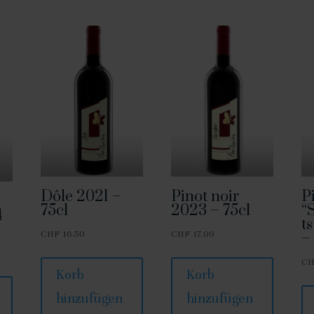
Dôle 2021 –
Pinot noir
P
75cl
2023 – 75cl
“
4
t
CHF
16.50
CHF
17.00
–
C
Korb
Korb
hinzufügen
hinzufügen