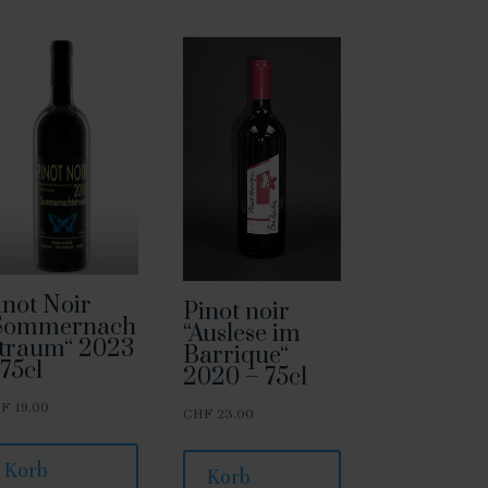
inot Noir
Pinot noir
Sommernach
“Auslese im
straum“ 2023
Barrique“
 75cl
2020 – 75cl
HF
19.00
CHF
23.00
Korb
Korb