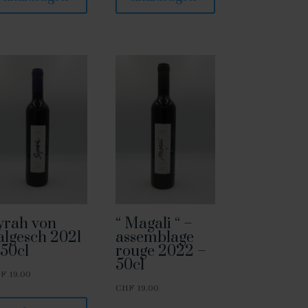
yrah von
“ Magali “ –
algesch 2021
assemblage
 50cl
rouge 2022 –
50cl
HF
19.00
CHF
19.00