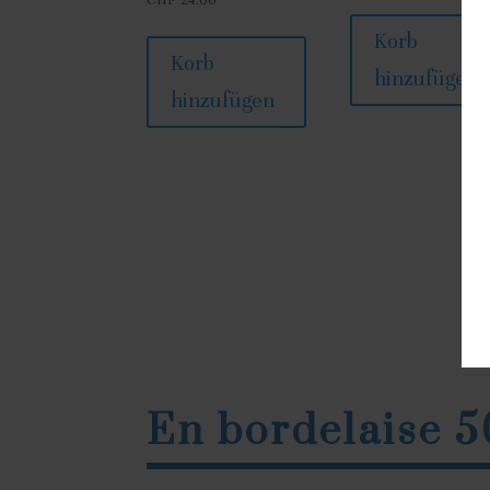
CHF
24.00
Korb
Korb
hinzufügen
hinzufügen
En bordelaise 50