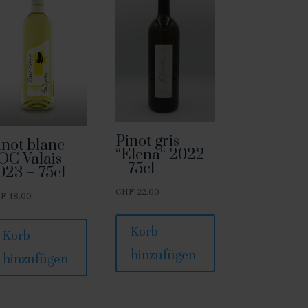
Pinot gris
inot blanc
“Elena“ 2022
OC Valais
– 75cl
023 – 75cl
CHF
22.00
HF
18.00
Korb
Korb
hinzufügen
hinzufügen