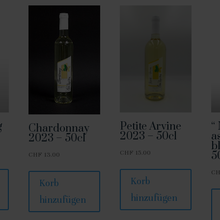
g
Petite Arvine
“
Chardonnay
2023 – 50cl
a
2023 – 50cl
b
CHF
15.00
5
CHF
13.00
C
Korb
Korb
hinzufügen
hinzufügen