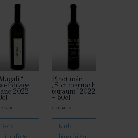
 Magali “ –
Pinot noir
ssemblage
„Sommernach
lanc 2022 –
tstraum“ 2022
0cl
– 50cl
HF
17.00
CHF
14.00
Korb
Korb
hinzufügen
hinzufügen