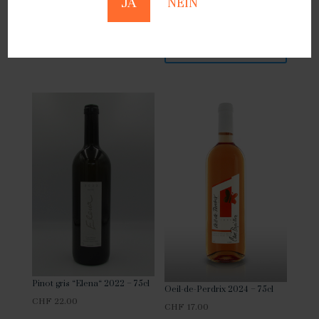
JA
NEIN
Korb
Korb
hinzufügen
hinzufügen
Pinot gris “Elena“ 2022 – 75cl
Oeil-de-Perdrix 2024 – 75cl
CHF
22.00
CHF
17.00