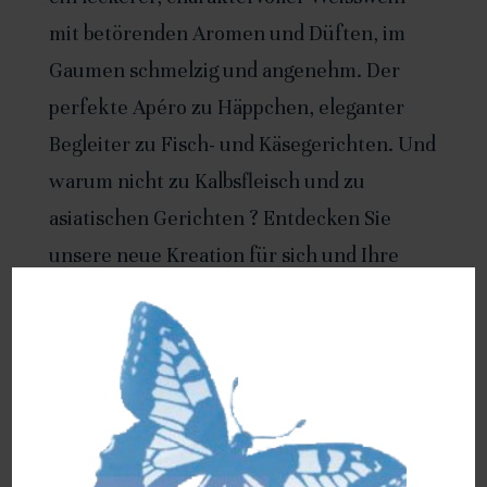
mit betörenden Aromen und Düften, im
Gaumen schmelzig und angenehm. Der
perfekte Apéro zu Häppchen, eleganter
Begleiter zu Fisch- und Käsegerichten. Und
warum nicht zu Kalbsfleisch und zu
asiatischen Gerichten ? Entdecken Sie
unsere neue Kreation für sich und Ihre
Freunde ! Empfohlene Trinktemperatur 10
– 12°C, Lagerfähig bis 5 Jahre
13% vol.
Contient des sulfites