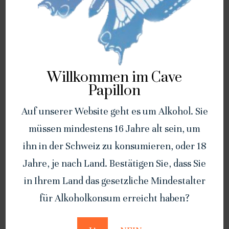
Ähnliche Produkte
Willkommen im Cave
Papillon
Auf unserer Website geht es um Alkohol. Sie
müssen mindestens 16 Jahre alt sein, um
ihn in der Schweiz zu konsumieren, oder 18
Jahre, je nach Land. Bestätigen Sie, dass Sie
in Ihrem Land das gesetzliche Mindestalter
Fendant du Valais 2024 – 75cl
Pinot Noir
für Alkoholkonsum erreicht haben?
“Sommernachtstraum“ 2023 –
75cl
CHF
16.00
CHF
19.00