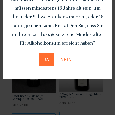
hinzufügen
müssen mindestens 16 Jahre alt sein, um
hinzufügen
ihn in der Schweiz zu konsumieren, oder 18
Jahre, je nach Land. Bestätigen Sie, dass Sie
in Ihrem Land das gesetzliche Mindestalter
für Alkoholkonsum erreicht haben?
JA
NEIN
“ Magali “ – assemblage blanc
Pinot noir “Auslese im
2022 – 75cl
Barrique“ 2020 – 75cl
CHF
24.00
CHF
23.00