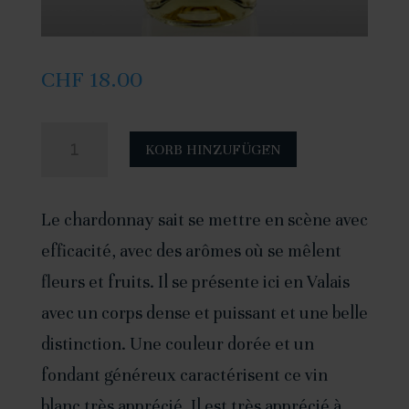
CHF
18.00
quantité
A
KORB HINZUFÜGEN
de
l
Chardonnay
t
Le chardonnay sait se mettre en scène avec
2023
e
efficacité, avec des arômes où se mêlent
-
r
fleurs et fruits. Il se présente ici en Valais
75cl
n
avec un corps dense et puissant et une belle
a
distinction. Une couleur dorée et un
t
fondant généreux caractérisent ce vin
i
blanc très apprécié. Il est très apprécié à