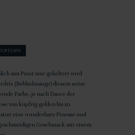
A
ZUFÜGEN
l
t
lich aus Pinot noir gekeltert wird
e
erdrix (Rebhuhnauge) diesem seine
r
ernde Farbe, je nach Dauer der
n
se von kupfrig-golden bis zu
a
esitzt eine wunderbare Finesse und
t
, geschmeidigen Geschmack mit einem
i
ng.