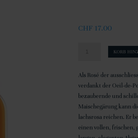
CHF
17.00
Oeil-
KORB HIN
de-
Perdrix
Als Rosé der ausschliess
2024
verdankt der Oeil-de-P
-
bezaubernde und schill
75cl
Maischegärung kann die
Menge
lachsrosa reichen. Er b
einen vollen, frischen
langen, eleganten Abga