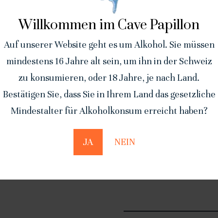
Willkommen im Cave Papillon
Auf unserer Website geht es um Alkohol. Sie müssen
mindestens 16 Jahre alt sein, um ihn in der Schweiz
zu konsumieren, oder 18 Jahre, je nach Land.
Bestätigen Sie, dass Sie in Ihrem Land das gesetzliche
Fendant du Valais
Pinot gris 
2024 – 75cl
2022 – 75c
Mindestalter für Alkoholkonsum erreicht haben?
CHF
16.00
CHF
22.0
Korb
Korb
JA
NEIN
hinzufügen
hinz