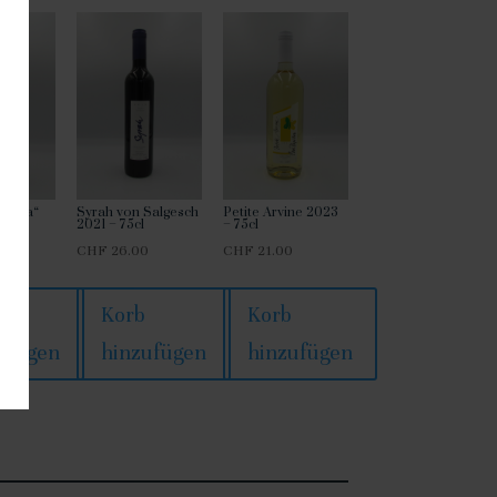
“Elena“
Syrah von Salgesch
Petite Arvine 2023
l
2021 – 75cl
– 75cl
0
CHF
26.00
CHF
21.00
Korb
Korb
ufügen
hinzufügen
hinzufügen