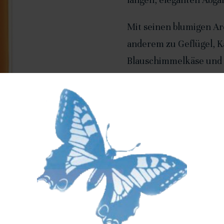
Mit seinen blumigen Ar
anderem zu Geflügel, K
Blauschimmelkäse und 
Empfohlene Trinktemper
getrunken werden.
12.5% vol.
Contient des sulfites
Ähnliche Produ