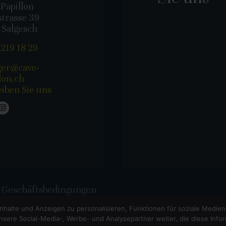
Papillon
strasse 39
 Salgesch
 219 18 29
er@cave-
lon.ch
eiben Sie uns
 Geschäftsbedingungen
nhalte und Anzeigen zu personalisieren, Funktionen für soziale Medie
RIGHT © 2022-
2026 - CAVE PAPILLON - SALGESH VS | WEBSITE ERSTELLT VON
NOVAGENC
sere Social-Media-, Werbe- und Analysepartner weiter, die diese Infor