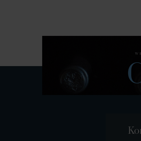
W
C
Ko