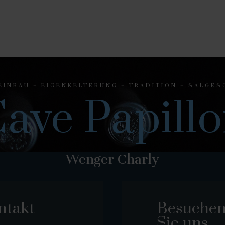
EINBAU – EIGENKELTERUNG – TRADITION – SALGES
ave Papill
Wenger Charly
ntakt
Besuche
Sie uns