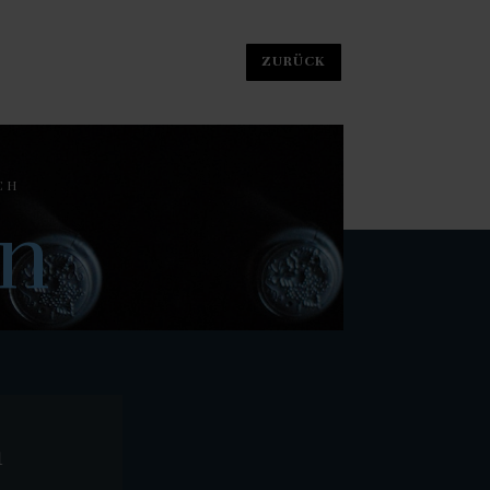
CH
on
n