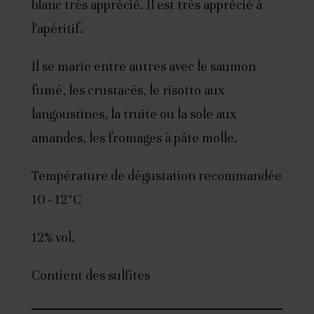
blanc très apprécié. Il est très apprécié à
v
l'apéritif.
e
:
Il se marie entre autres avec le saumon
fumé, les crustacés, le risotto aux
langoustines, la truite ou la sole aux
amandes, les fromages à pâte molle.
Température de dégustation recommandée
10 - 12°C
12% vol.
Contient des sulfites