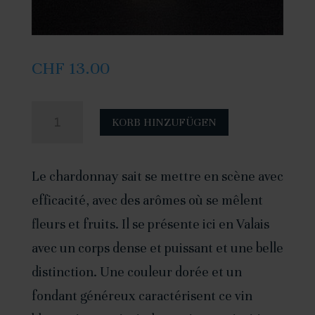
CHF
13.00
quantité
A
KORB HINZUFÜGEN
de
l
Chardonnay
t
Le chardonnay sait se mettre en scène avec
2023
e
efficacité, avec des arômes où se mêlent
-
r
fleurs et fruits. Il se présente ici en Valais
50cl
n
avec un corps dense et puissant et une belle
a
distinction. Une couleur dorée et un
t
fondant généreux caractérisent ce vin
i