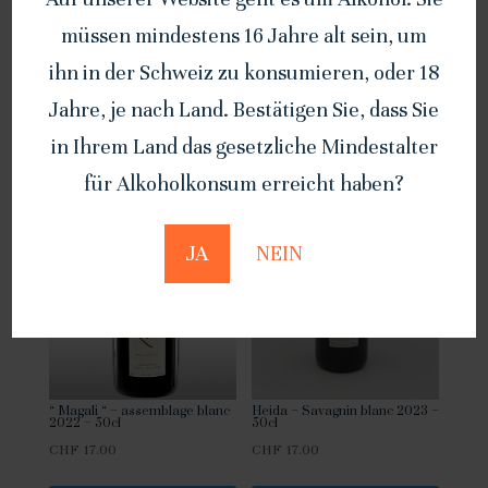
Korb
hinzufügen
müssen mindestens 16 Jahre alt sein, um
hinzufügen
ihn in der Schweiz zu konsumieren, oder 18
Jahre, je nach Land. Bestätigen Sie, dass Sie
in Ihrem Land das gesetzliche Mindestalter
für Alkoholkonsum erreicht haben?
JA
NEIN
“ Magali “ – assemblage blanc
Heida – Savagnin blanc 2023 –
2022 – 50cl
50cl
CHF
17.00
CHF
17.00