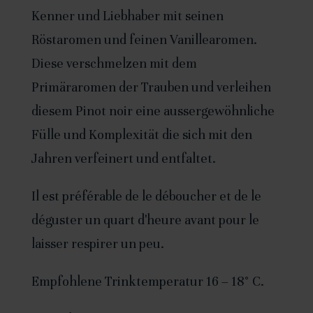
a
Kenner und Liebhaber mit seinen
2020
t
Röstaromen und feinen Vanillearomen.
-
i
Diese verschmelzen mit dem
75cl
v
Primäraromen der Trauben und verleihen
e
diesem Pinot noir eine aussergewöhnliche
:
Fülle und Komplexität die sich mit den
Jahren verfeinert und entfaltet.
Il est préférable de le déboucher et de le
déguster un quart d'heure avant pour le
laisser respirer un peu.
Empfohlene Trinktemperatur 16 – 18° C.