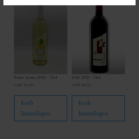
Petite Arvine 2023 – 75cl
Dôle 2021 – 75cl
CHF
21.00
CHF
16.50
Korb
Korb
hinzufügen
hinzufügen