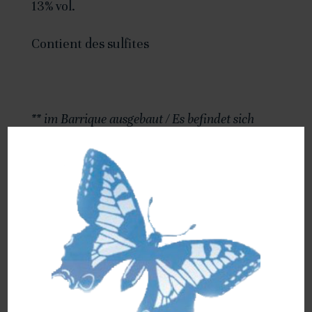
13% vol.
Contient des sulfites
** im Barrique ausgebaut / Es befindet sich
dieselbe Qualität in 50cl- und 75cl-Flaschen /
Wir produzieren unsere Weine nach AOC-
Valais Richtlinien
Produits similaires