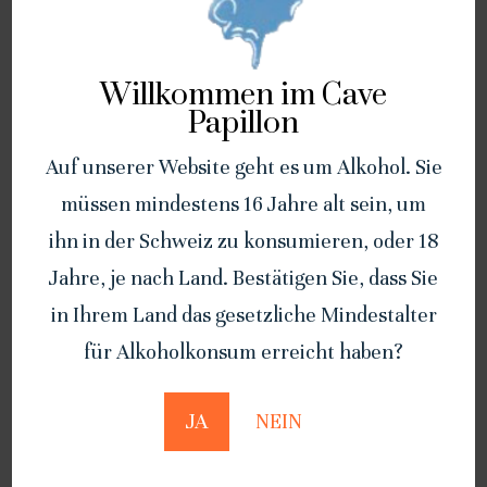
Willkommen im Cave
Papillon
Auf unserer Website geht es um Alkohol. Sie
müssen mindestens 16 Jahre alt sein, um
ihn in der Schweiz zu konsumieren, oder 18
Pinot gris “Elena“ 2022 – 75cl
Cornalin von Salgesch 2023 –
75cl
Jahre, je nach Land. Bestätigen Sie, dass Sie
CHF
22.00
CHF
25.00
in Ihrem Land das gesetzliche Mindestalter
Korb
für Alkoholkonsum erreicht haben?
Korb
hinzufügen
hinzufügen
JA
NEIN