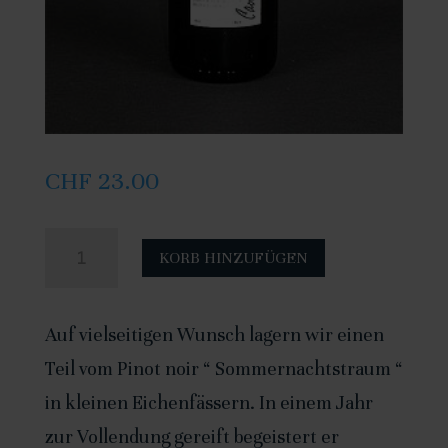
CHF
23.00
quantité
A
KORB HINZUFÜGEN
de
l
Pinot
t
Auf vielseitigen Wunsch lagern wir einen
noir
e
Teil vom Pinot noir “ Sommernachtstraum “
''Auslese
r
in kleinen Eichenfässern. In einem Jahr
im
n
zur Vollendung gereift begeistert er
Barrique''