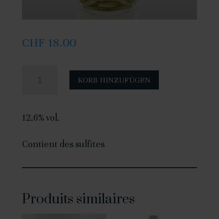
CHF
18.00
quantité
A
KORB HINZUFÜGEN
de
l
Johannisberg
t
12.6% vol.
2023
e
-
r
Contient des sulfites
75cl
n
a
t
Produits similaires
i