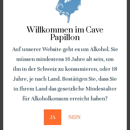
Willkommen im Cave
Papillon
Auf unserer Website geht es um Alkohol. Sie
müssen mindestens 16 Jahre alt sein, um
ihn in der Schweiz zu konsumieren, oder 18
Jahre, je nach Land. Bestätigen Sie, dass Sie
“ Magali “ – assemblage blanc
Dôle 2021 – 75cl
2022 – 75cl
CHF
16.50
in Ihrem Land das gesetzliche Mindestalter
CHF
24.00
für Alkoholkonsum erreicht haben?
Korb
Korb
hinzufügen
hinzufügen
JA
NEIN